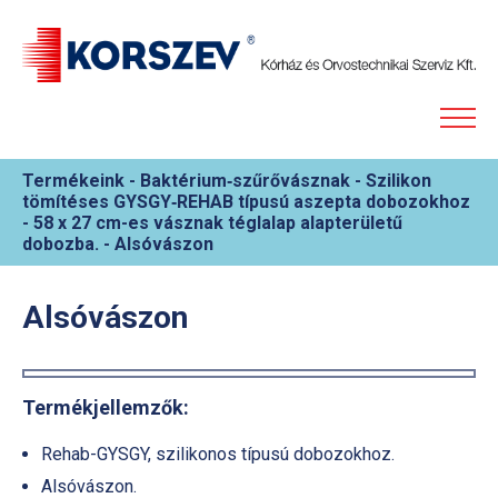
Termékeink
-
Baktérium‐szűrővásznak
-
Szilikon
tömítéses GYSGY‐REHAB típusú aszepta dobozokhoz
-
58 x 27 cm-es vásznak téglalap alapterületű
dobozba.
-
Alsóvászon
Alsóvászon
Termékjellemzők:
Rehab-GYSGY, szilikonos típusú dobozokhoz.
Alsóvászon.