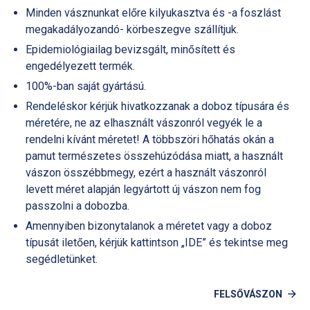
Minden vásznunkat előre kilyukasztva és -a foszlást
megakadályozandó- körbeszegve szállítjuk.
Epidemiológiailag bevizsgált, minősített és
engedélyezett termék.
100%-ban saját gyártású.
Rendeléskor kérjük hivatkozzanak a doboz típusára és
méretére, ne az elhasznált vászonról vegyék le a
rendelni kívánt méretet! A többszöri hőhatás okán a
pamut természetes összehúzódása miatt, a használt
vászon összébbmegy, ezért a használt vászonról
levett méret alapján legyártott új vászon nem fog
passzolni a dobozba.
Amennyiben bizonytalanok a méretet vagy a doboz
típusát iletően, kérjük kattintson „IDE” és tekintse meg
segédletünket.
FELSŐVÁSZON