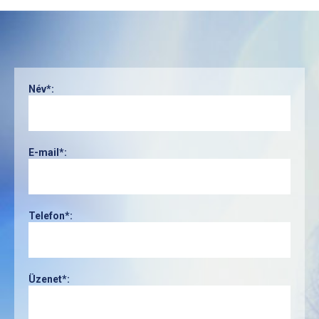
Név*:
E-mail*:
Telefon*:
Üzenet*: