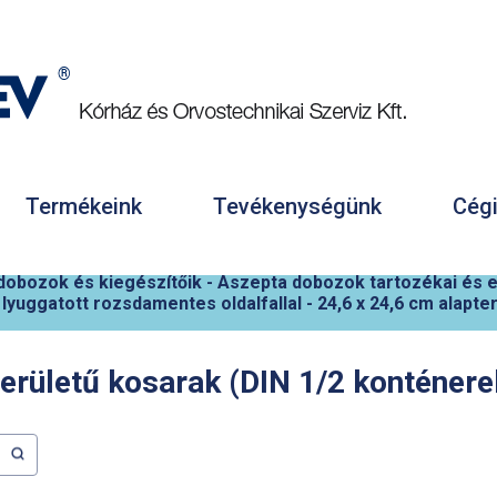
Termékeink
Tevékenységünk
Cégi
 dobozok és kiegészítőik
-
Aszepta dobozok tartozékai és 
yuggatott rozsdamentes oldalfallal
-
24,6 x 24,6 cm alapte
területű kosarak (DIN 1/2 konténer