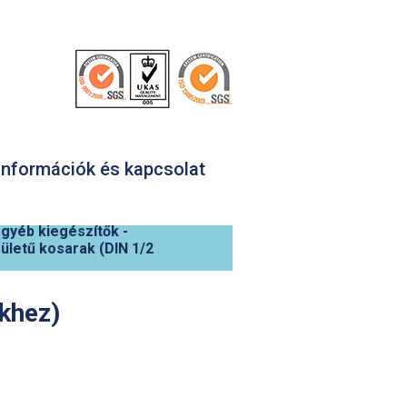
nformációk és kapcsolat
egyéb kiegészítők
-
rületű kosarak (DIN 1/2
ekhez)