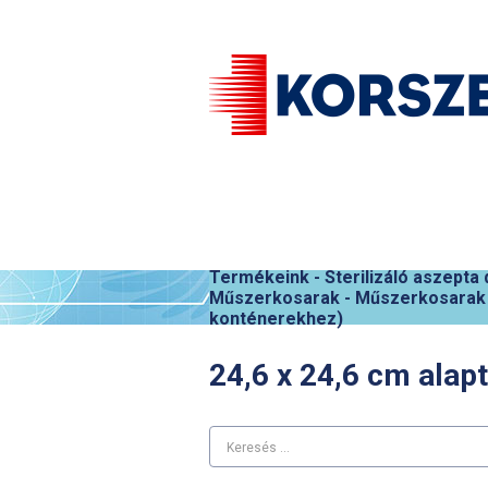
Termékeink
-
Sterilizáló aszepta
Műszerkosarak
-
Műszerkosarak l
konténerekhez)
24,6 x 24,6 cm alap