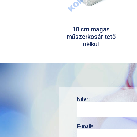
10 cm magas
műszerkosár tető
nélkül
Név*:
E-mail*: