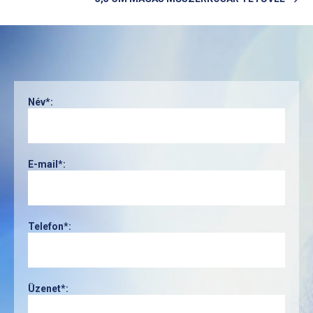
Név*:
E-mail*:
Telefon*:
Üzenet*: