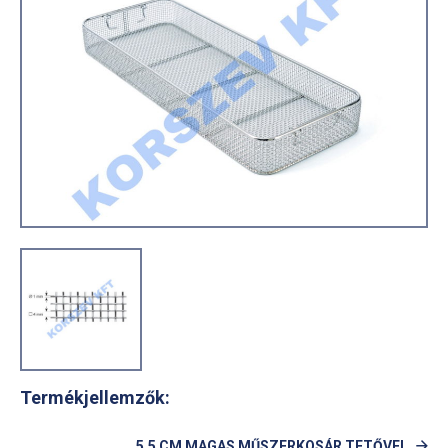
Termékjellemzők:
5,5 CM MAGAS MŰSZERKOSÁR TETŐVEL