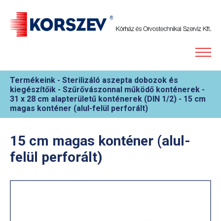
Termékeink
-
Sterilizáló aszepta dobozok és
kiegészítőik
-
Szűrővászonnal működő konténerek
-
31 x 28 cm alapterületű konténerek (DIN 1/2)
-
15 cm
magas konténer (alul-felül perforált)
15 cm magas konténer (alul-
felül perforált)