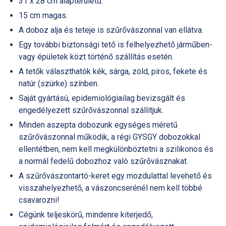
31 x 28 cm alapterületű.
15 cm magas.
A doboz alja és teteje is szűrővászonnal van ellátva.
Egy további biztonsági tető is felhelyezhető járműben-
vagy épületek közt történő szállítás esetén.
A tetők választhatók kék, sárga, zöld, piros, fekete és
natúr (szürke) színben.
Saját gyártású, epidemiológiailag bevizsgált és
engedélyezett szűrővászonnal szállítjuk.
Minden aszepta dobozunk egységes méretű
szűrővászonnal működik, a régi GYSGY dobozokkal
ellentétben, nem kell megkülönböztetni a szilikonos és
a normál fedelű dobozhoz való szűrővásznakat.
A szűrővászontartó-keret egy mozdulattal levehető és
visszahelyezhető, a vászoncserénél nem kell többé
csavarozni!
Cégünk teljeskörű, mindenre kiterjedő,