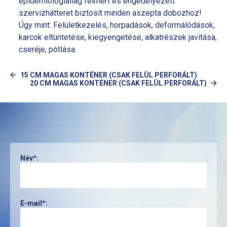
epidemiológiailag felmért és engedélyezett
szervizhátteret biztosít minden aszepta dobozhoz!
Úgy mint: Felületkezelés, horpadások, deformálódások,
karcok eltüntetése, kiegyengetése, alkatrészek javítása,
cseréje, pótlása.
15 CM MAGAS KONTÉNER (CSAK FELÜL PERFORÁLT)
20 CM MAGAS KONTÉNER (CSAK FELÜL PERFORÁLT)
Név*:
E-mail*: