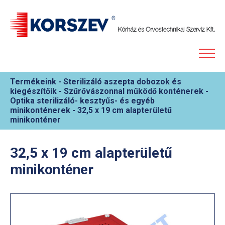
Termékeink
-
Sterilizáló aszepta dobozok és
kiegészítőik
-
Szűrővászonnal működő konténerek
-
Optika sterilizáló- kesztyűs- és egyéb
minikonténerek
-
32,5 x 19 cm alapterületű
minikonténer
32,5 x 19 cm alapterületű
minikonténer