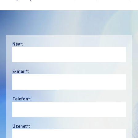
Név*:
E-mail*:
Telefon*:
Üzenet*: