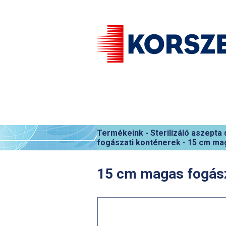
Termékeink
-
Sterilizáló aszepta
fogászati konténerek
-
15 cm mag
15 cm magas fogásza