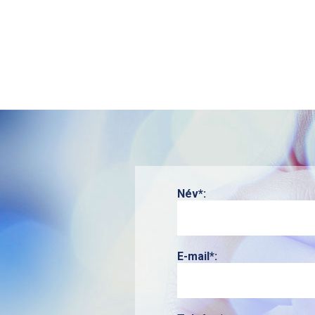
Név*:
E-mail*: