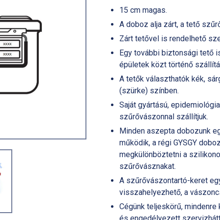
15 cm magas.
A doboz alja zárt, a tető szűr
Zárt tetővel is rendelhető sze
Egy további biztonsági tető 
épületek közt történő szállít
A tetők választhatók kék, sárg
(szürke) színben.
Saját gyártású, epidemiológi
szűrővászonnal szállítjuk.
Minden aszepta dobozunk e
működik, a régi GYSGY dobozo
megkülönböztetni a szilikon
szűrővásznakat.
A szűrővászontartó-keret eg
visszahelyezhető, a vászonc
Cégünk teljeskörű, mindenre k
és engedélyezett szervizhátt