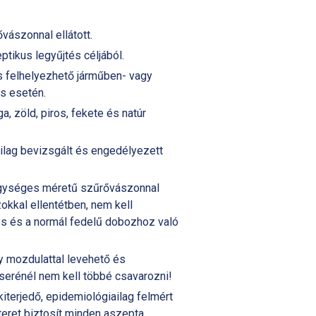
ővászonnal ellátott.
ptikus legyűjtés céljából.
is felhelyezhető járműben- vagy
ás esetén.
a, zöld, piros, fekete és natúr
ailag bevizsgált és engedélyezett
gységes méretű szűrővászonnal
kkal ellentétben, nem kell
os és a normál fedelű dobozhoz való
y mozdulattal levehető és
serénél nem kell többé csavarozni!
iterjedő, epidemiológiailag felmért
eret biztosít minden aszepta