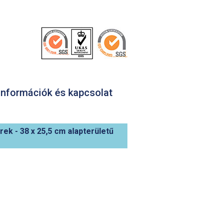
nformációk és kapcsolat
rek
-
38 x 25,5 cm alapterületű