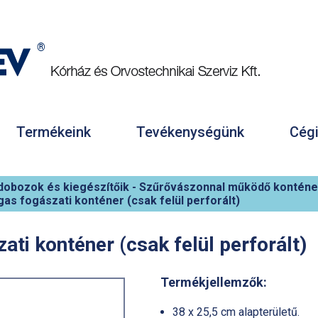
Termékeink
Tevékenységünk
Cégi
 dobozok és kiegészítőik
-
Szűrővászonnal működő konténe
as fogászati konténer (csak felül perforált)
ti konténer (csak felül perforált)
Termékjellemzők:
38 x 25,5 cm alapterületű.