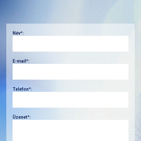
Név*:
E-mail*:
Telefon*:
Üzenet*: