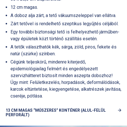
12 cm magas.
A doboz alja zárt, a tető vákuumszeleppel van ellátva.
Zárt tetővel is rendelhető szeptikus legyűjtés céljából.
Egy további biztonsági tető is felhelyezhető járműben-
vagy épületek közt történő szállítás esetén.
A tetők választhatók kék, sárga, zöld, piros, fekete és
natúr (szürke) színben.
Cégünk teljeskörű, mindenre kiterjedő,
epidemiológiailag felmért és engedélyezett
szervizhátteret biztosít minden aszepta dobozhoz!
Úgy mint: Felületkezelés, horpadások, deformálódások,
karcok eltüntetése, kiegyengetése, alkatrészek javítása,
cseréje, pótlása.
13 CM MAGAS “MŰSZERES” KONTÉNER (ALUL-FELÜL
PERFORÁLT)